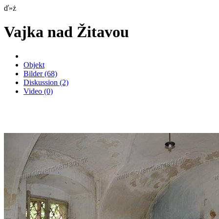
ď»ż
Vajka nad Žitavou
Objekt
Bilder
(68)
Diskussion
(2)
Video
(0)