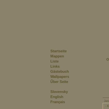
Startseite
Mappen
O
Liste
Links
Gästebuch
Wallpapers
Űber Seite
Slovensky
English
Ja
Français
- 