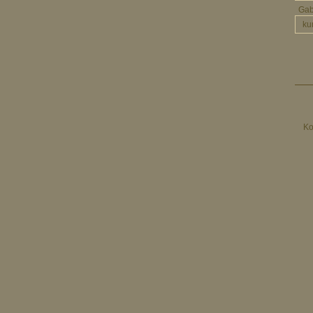
Ga
ku
Ko