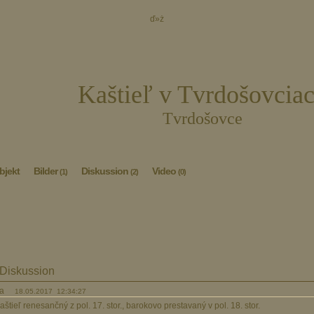
ď»ż
Kaštieľ v Tvrdošovcia
Tvrdošovce
bjekt
Bilder
Diskussion
Video
(1)
(2)
(0)
Diskussion
na
18.05.2017 12:34:27
Kaštieľ renesančný z pol. 17. stor., barokovo prestavaný v pol. 18. stor.