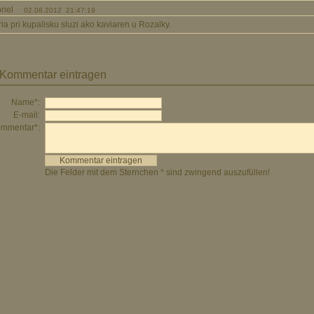
briel
02.08.2012 21:47:19
ria pri kupalisku sluzi ako kaviaren u Rozalky.
Kommentar eintragen
Name*:
E-mail:
mmentar*:
Die Felder mit dem Sternchen * sind zwingend auszufüllen!