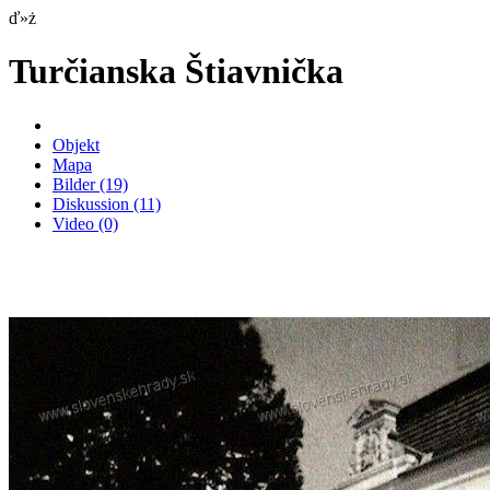
ď»ż
Turčianska Štiavnička
Objekt
Mapa
Bilder
(19)
Diskussion
(11)
Video
(0)