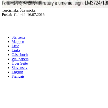
Turčianska Štiavnička
Poslal: Gabriel 16.07.2016
Startseite
Mappen
Liste
Links
Gästebuch
Wallpapers
Űber Seite
Slovensky
English
Français