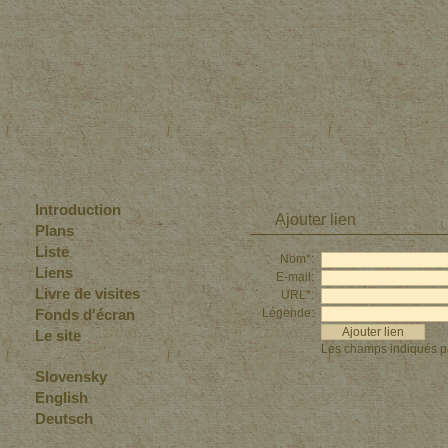
Introduction
Ajouter lien
Plans
Liste
Nom*:
Liens
E-mail:
Livre de visites
URL*:
Fonds d'écran
Légende:
Le site
Les champs indiqués par
Slovensky
English
Deutsch