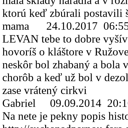
mala sklady náradia a v rožn
ktorú keď zbúrali postavili
mama
24.10.2017 06:5
LEVAN tebe to dobre vyšíva
hovoríš o kláštore v Ružovej
neskôr bol zhabaný a bola 
chorôb a keď už bol v dezolá
zase vrátený cirkvi
Gabriel
09.09.2014 20:1
Na nete je pekny popis histo