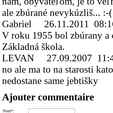
nám, obyvateľom, je to veľm
ale zbúrané nevykúzliš... :-(
Gabriel
26.11.2011 08:1
V roku 1955 bol zbúrany a d
Základná škola.
LEVAN
27.09.2007 11:
no ale ma to na starosti kato
nedostane same jebtišky
Ajouter commentaire
Nom*: