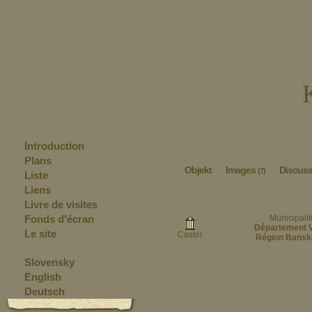
Introduction
Plans
Objekt
Images
Discus
(7)
Liste
Liens
Livre de visites
Fonds d'écran
Municipalit
Département V
Le site
Castel
Région Bansk
Slovensky
English
Deutsch