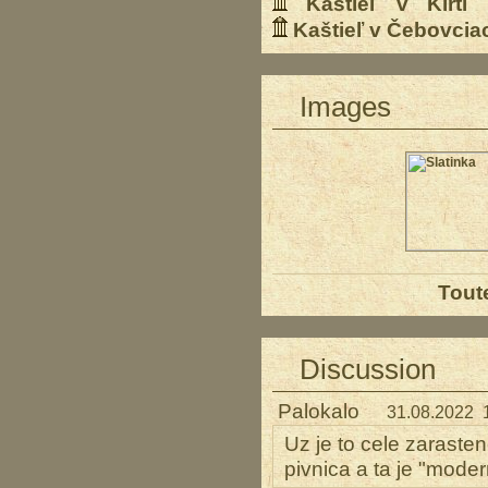
Kaštieľ v Kirti
1
Kaštieľ v Čebovcia
Images
Tout
Discussion
Palokalo
31.08.2022 
Uz je to cele zaraste
pivnica a ta je "moder