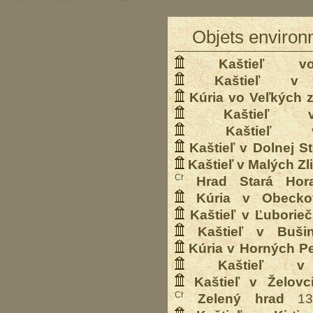
Objets environ
Kaštieľ v
Kaštieľ v 
Kúria vo Veľkých 
Kaštieľ
Kaštieľ
Kaštieľ v Dolnej S
Kaštieľ v Malých Z
Hrad Stará Hor
Kúria v Obecko
Kaštieľ v Ľuborie
Kaštieľ v Bušin
Kúria v Horných P
Kaštieľ v
Kaštieľ v Želovc
Zelený hrad
13