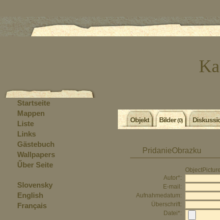
Ka
Startseite
Mappen
Objekt
Bilder
Diskussi
(0)
Liste
Links
Gästebuch
PridanieObrazku
Wallpapers
Űber Seite
ObjectPictu
Autor*:
Slovensky
E-mail:
English
Aufnahmedatum:
Überschrift:
Français
Datei*: