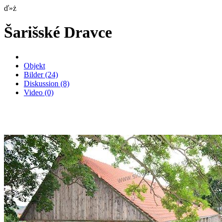
ď»ż
Šarišské Dravce
Objekt
Bilder
(24)
Diskussion
(8)
Video
(0)