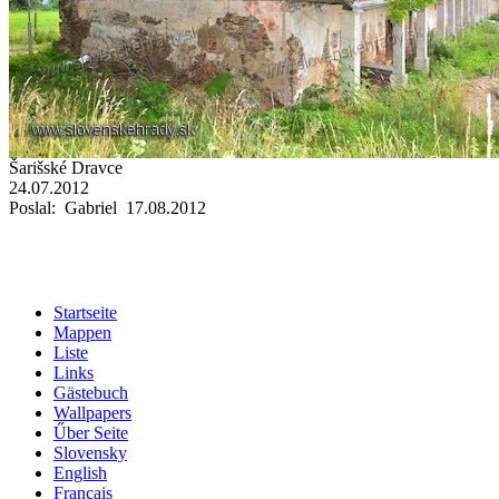
Šarišské Dravce
24.07.2012
Poslal: Gabriel 17.08.2012
Startseite
Mappen
Liste
Links
Gästebuch
Wallpapers
Űber Seite
Slovensky
English
Français