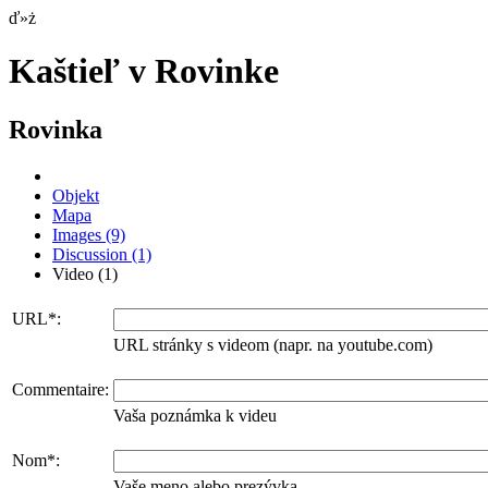
ď»ż
Kaštieľ v Rovinke
Rovinka
Objekt
Mapa
Images
(9)
Discussion
(1)
Video
(1)
URL*:
URL stránky s videom (napr. na youtube.com)
Commentaire:
Vaša poznámka k videu
Nom*:
Vaše meno alebo prezývka