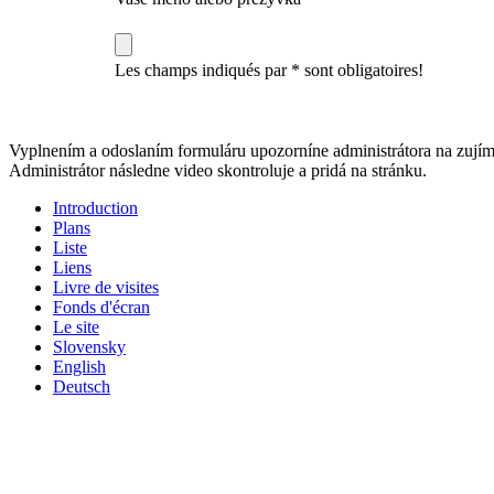
Les champs indiqués par * sont obligatoires!
Vyplnením a odoslaním formuláru upozorníne administrátora na zujím
Administrátor následne video skontroluje a pridá na stránku.
Introduction
Plans
Liste
Liens
Livre de visites
Fonds d'écran
Le site
Slovensky
English
Deutsch