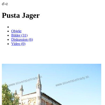
ď»ż
Pusta Jager
Objekt
Bilder
(31)
Diskussion
(6)
Video
(0)