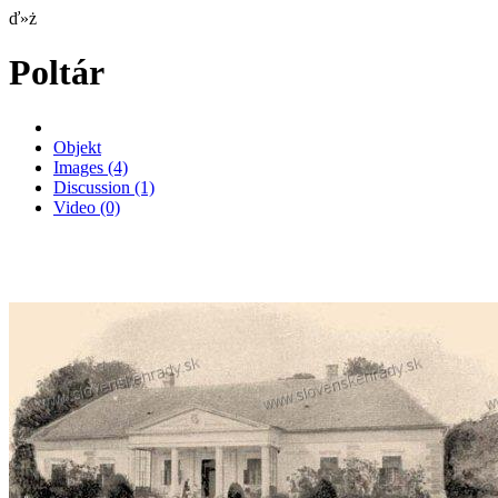
ď»ż
Poltár
Objekt
Images
(4)
Discussion
(1)
Video
(0)