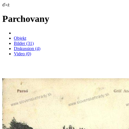
ď»ż
Parchovany
Objekt
Bilder
(31)
Diskussion
(4)
Video
(0)