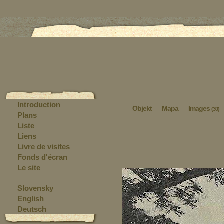
Introduction
Objekt
Mapa
Images
(30)
Plans
Liste
Liens
Livre de visites
Fonds d'écran
Le site
Slovensky
English
Deutsch