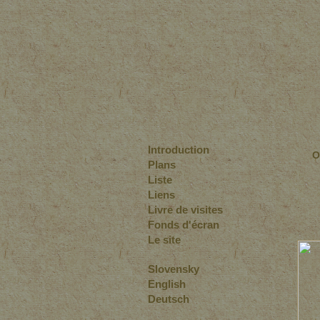
Introduction
O
Plans
Liste
Liens
Livre de visites
Fonds d'écran
Le site
Slovensky
English
Deutsch