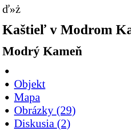
ď»ż
Kaštieľ v Modrom K
Modrý Kameň
Objekt
Mapa
Obrázky
(29)
Diskusia
(2)