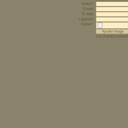
Auteur*:
E-mail:
Tir date:
Légende:
Fichier*:
Les champs indiqués 