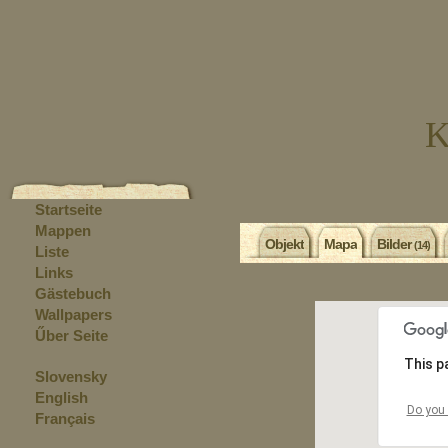
K
Startseite
Mappen
Objekt
Mapa
Bilder
(14)
Liste
Links
Gästebuch
Wallpapers
Űber Seite
Slovensky
English
Français