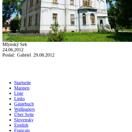
Mlynský Sek
24.06.2012
Poslal: Gabriel 29.08.2012
Startseite
Mappen
Liste
Links
Gästebuch
Wallpapers
Űber Seite
Slovensky
English
Français