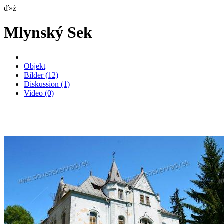
ď»ż
Mlynský Sek
Objekt
Bilder
(12)
Diskussion
(1)
Video
(0)