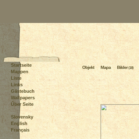
Startseite
Objekt
Mapa
Bilder
(18)
Mappen
Liste
Links
Gästebuch
Wallpapers
Űber Seite
Slovensky
English
Français