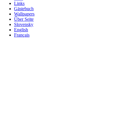
Links
Gästebuch
Wallpapers
Űber Seite
Slovensky
English
Français