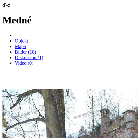
ď»ż
Medné
Objekt
Mapa
Bilder
(18)
Diskussion
(1)
Video
(0)