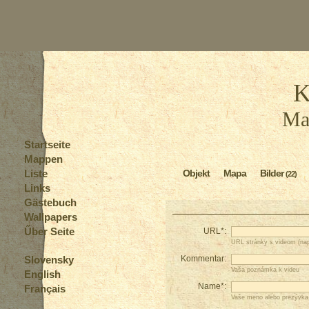
K
Ma
Startseite
Mappen
Liste
Objekt
Mapa
Bilder
(22)
Links
Gästebuch
Wallpapers
Űber Seite
URL*:
URL stránky s videom (nap
Slovensky
Kommentar:
Vaša poznámka k videu
English
Name*:
Français
Vaše meno alebo prezývka