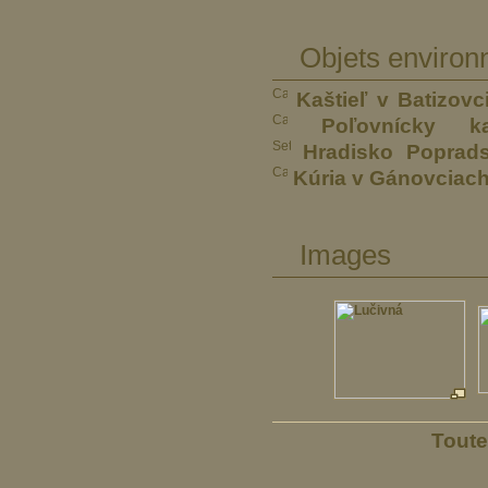
Objets environ
Kaštieľ v Batizovc
Poľovnícky 
Hradisko Poprad
Kúria v Gánovciac
Images
Toute