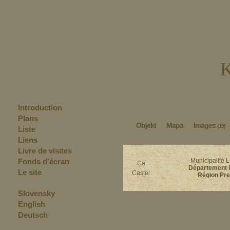
K
Introduction
Plans
Objekt
Mapa
Images
(19)
Liste
Liens
Livre de visites
Fonds d'écran
Municipalité 
Département 
Le site
Castel
Région Pr
Slovensky
English
Deutsch