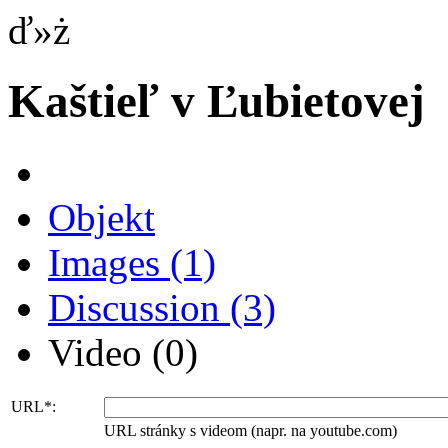
ď»ż
Kaštieľ v Ľubietovej
Objekt
Images
(1)
Discussion
(3)
Video
(0)
URL*:
URL stránky s videom (napr. na youtube.com)