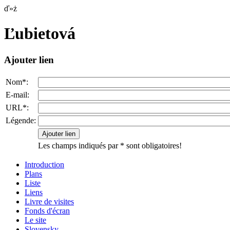
ď»ż
Ľubietová
Ajouter lien
Nom*:
E-mail:
URL*:
Légende:
Les champs indiqués par * sont obligatoires!
Introduction
Plans
Liste
Liens
Livre de visites
Fonds d'écran
Le site
Slovensky