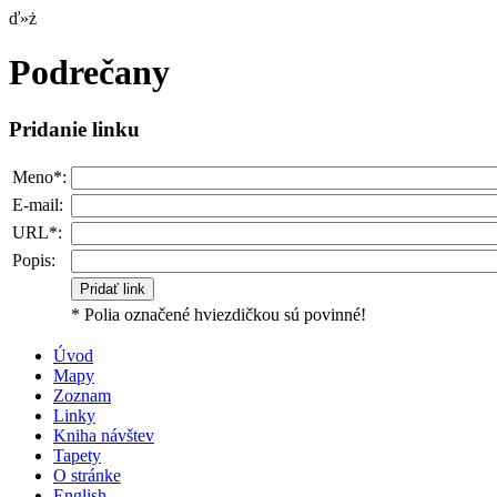
ď»ż
Podrečany
Pridanie linku
Meno*:
E-mail:
URL*:
Popis:
* Polia označené hviezdičkou sú povinné!
Úvod
Mapy
Zoznam
Linky
Kniha návštev
Tapety
O stránke
English