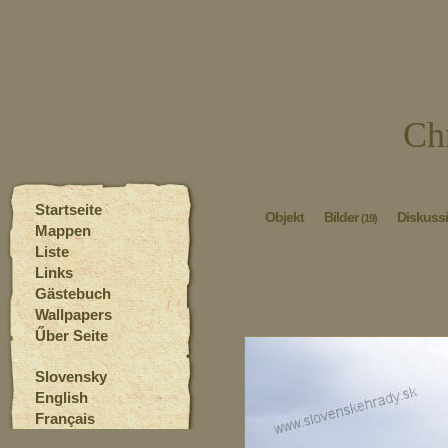
Ch
Startseite
Objekt
Bilder
Diskuss
(19)
Mappen
Liste
Links
Gästebuch
Wallpapers
Űber Seite
Slovensky
English
Français