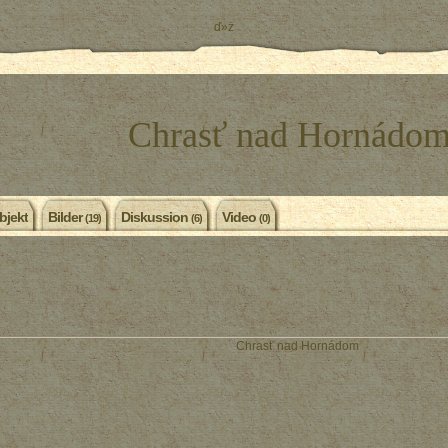
ď»ż
Chrasť nad Hornádo
bjekt
Bilder
Diskussion
Video
(19)
(6)
(0)