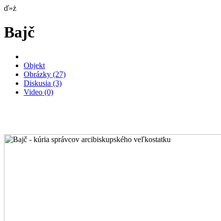
ď»ż
Bajč
Objekt
Obrázky
(27)
Diskusia
(3)
Video
(0)