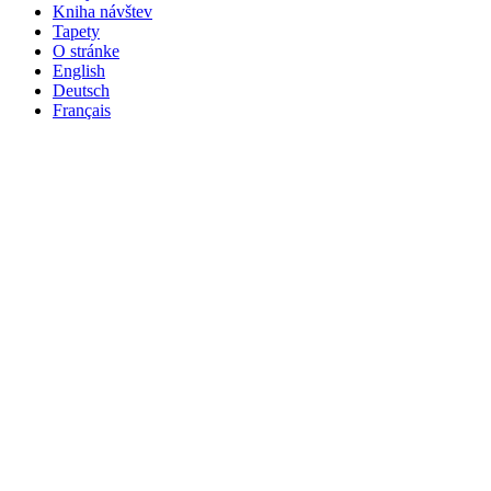
Kniha návštev
Tapety
O stránke
English
Deutsch
Français