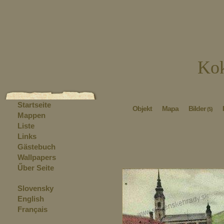
Kok
Startseite
Objekt
Mapa
Bilder
(5)
Mappen
Liste
Links
Gästebuch
Wallpapers
Űber Seite
Slovensky
English
Français