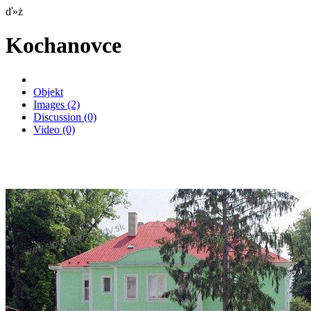
ď»ż
Kochanovce
Objekt
Images
(2)
Discussion
(0)
Video
(0)