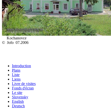
Kochanovce
© Jofo 07.2006
Introduction
Plans
Liste
Liens
Livre de visites
Fonds d'écran
Le site
Slovensky
English
Deutsch