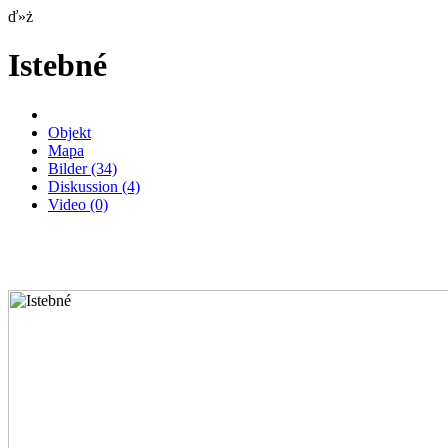
ď»ż
Istebné
Objekt
Mapa
Bilder
(34)
Diskussion
(4)
Video
(0)