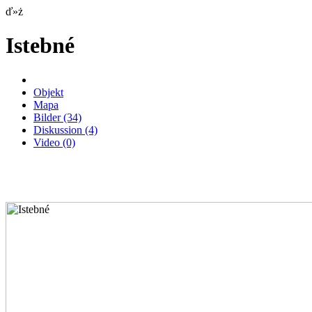
ď»ż
Istebné
Objekt
Mapa
Bilder
(34)
Diskussion
(4)
Video
(0)