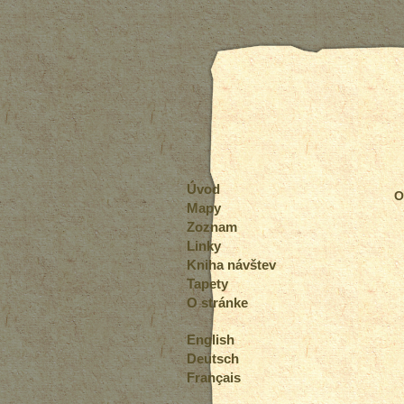
Úvod
O
Mapy
Zoznam
Linky
Kniha návštev
Tapety
O stránke
English
Deutsch
Français