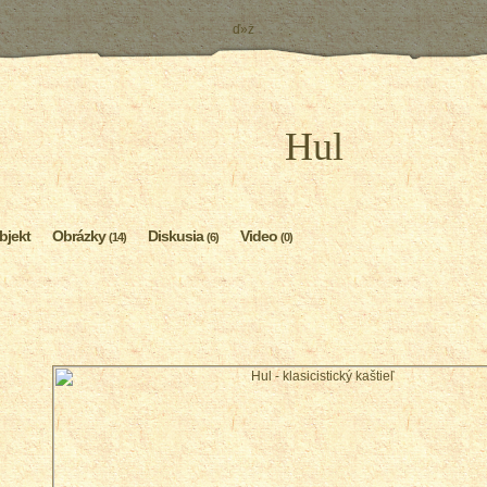
ď»ż
Hul
bjekt
Obrázky
Diskusia
Video
(14)
(6)
(0)