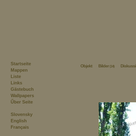
Startseite
Objekt
Bilder
Diskuss
(14)
Mappen
Liste
Links
Gästebuch
Wallpapers
Űber Seite
Slovensky
English
Français