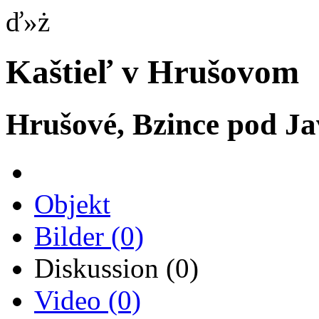
ď»ż
Kaštieľ v Hrušovom
Hrušové, Bzince pod J
Objekt
Bilder
(0)
Diskussion
(0)
Video
(0)