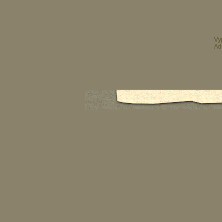
Vy
Ad