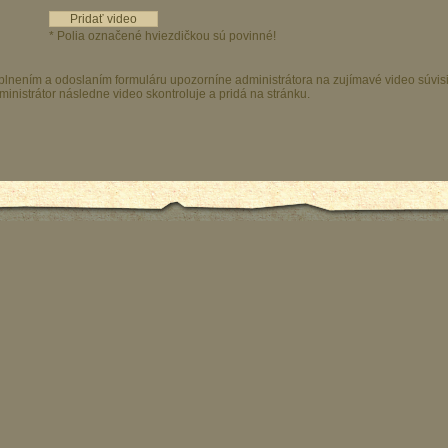
* Polia označené hviezdičkou sú povinné!
plnením a odoslaním formuláru upozorníne administrátora na zujímavé video súvis
ministrátor následne video skontroluje a pridá na stránku.