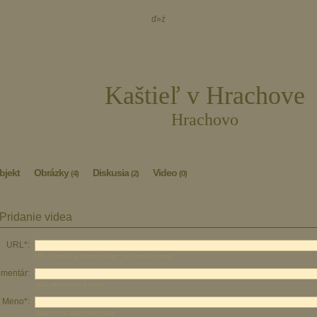
ď»ż
Kaštieľ v Hrachove
Hrachovo
bjekt
Obrázky
Diskusia
Video
(4)
(2)
(0)
Pridanie videa
URL*:
URL stránky s videom (napr. na youtube.com)
mentár:
Vaša poznámka k videu
Meno*:
Vaše meno alebo prezývka