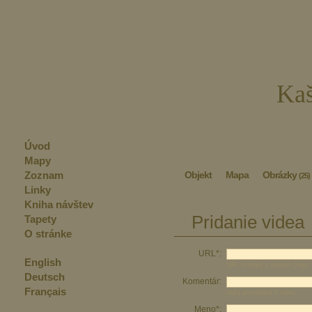
Kaš
Úvod
Mapy
Zoznam
Objekt
Mapa
Obrázky
(25)
Linky
Kniha návštev
Pridanie videa
Tapety
O stránke
URL*:
English
URL stránky s videom (napr.
Deutsch
Komentár:
Français
Vaša poznámka k videu
Meno*: