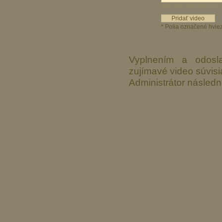
Vaše meno alebo prezývka
* Polia označené hvie
Vyplnením a odosla
zujímavé video súvisi
Administrátor následn