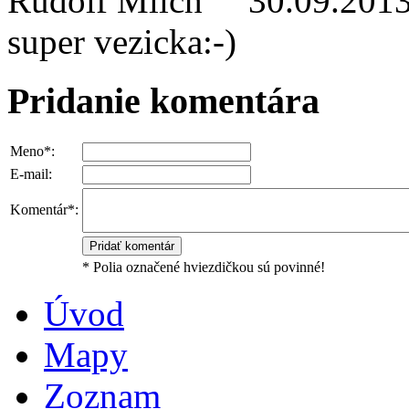
Rudolf Mlich
30.09.201
super vezicka:-)
Pridanie komentára
Meno*:
E-mail:
Komentár*:
* Polia označené hviezdičkou sú povinné!
Úvod
Mapy
Zoznam