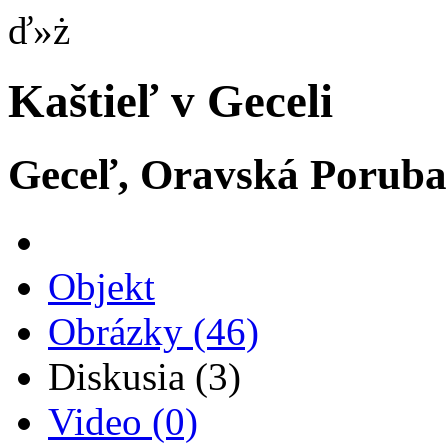
ď»ż
Kaštieľ v Geceli
Geceľ, Oravská Poruba
Objekt
Obrázky
(46)
Diskusia
(3)
Video
(0)