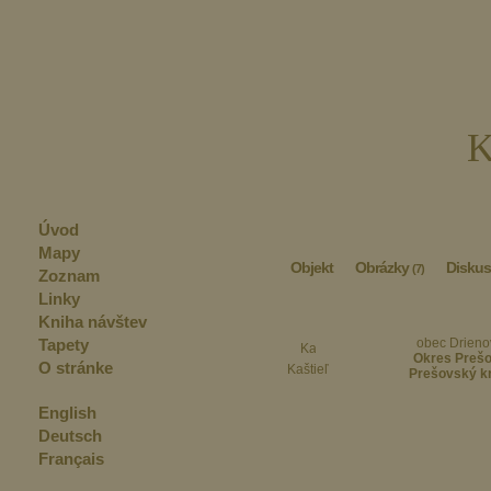
K
Úvod
Mapy
Objekt
Obrázky
Diskus
(7)
Zoznam
Linky
Kniha návštev
Tapety
obec Drieno
Okres Preš
O stránke
Kaštieľ
Prešovský k
English
Deutsch
Français