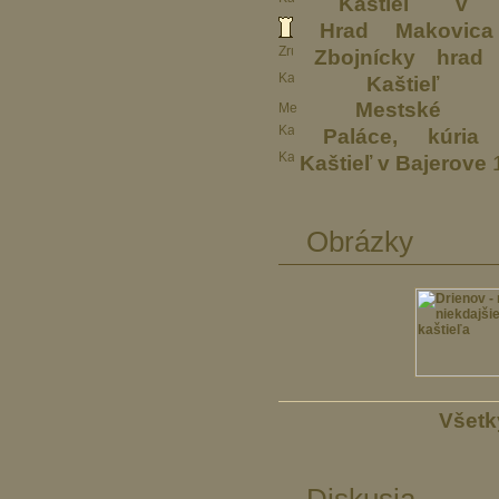
Kaštieľ v 
Hrad Makovica
Zbojnícky hrad
Kaštieľ
Mestské
Paláce, kúr
Kaštieľ v Bajerove
1
Obrázky
Všetk