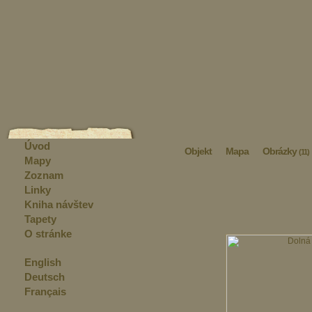
Úvod
Objekt
Mapa
Obrázky
(11)
Mapy
Zoznam
Linky
Kniha návštev
Tapety
O stránke
English
Deutsch
Français