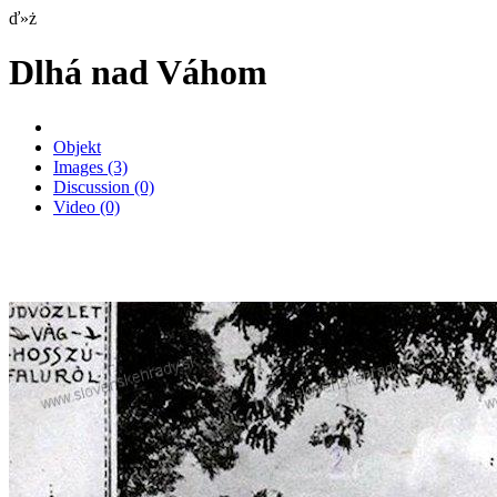
ď»ż
Dlhá nad Váhom
Objekt
Images
(3)
Discussion
(0)
Video
(0)