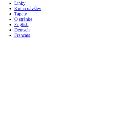
Linky
Kniha návštev
Tapety
O stránke
English
Deutsch
Français