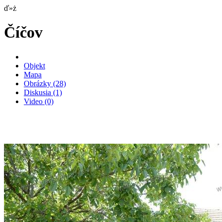
ď»ż
Číčov
Objekt
Mapa
Obrázky
(28)
Diskusia
(1)
Video
(0)