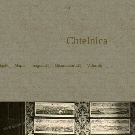
ď»ż
Chtelnica
bjekt
Mapa
Images
Discussion
Video
(34)
(34)
(0)