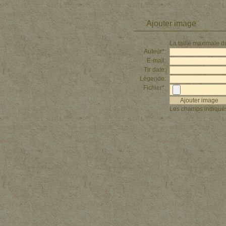
Ajouter image
La taille maximale du
Auteur*:
E-mail:
Tir date:
Légende:
Fichier*:
Les champs indiqués 