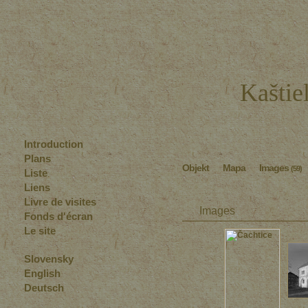
Kaštie
Introduction
Plans
Objekt
Mapa
Images
(59)
Liste
Liens
Livre de visites
Images
Fonds d'écran
Le site
Slovensky
English
Deutsch