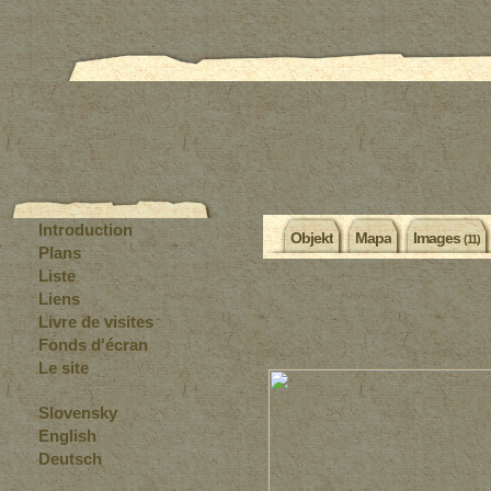
Introduction
Objekt
Mapa
Images
(11)
Plans
Liste
Liens
Livre de visites
Fonds d'écran
Le site
Slovensky
English
Deutsch