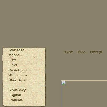
Startseite
Objekt
Mapa
Bilder
(11)
Mappen
Liste
Links
Gästebuch
Wallpapers
Űber Seite
Slovensky
English
Français