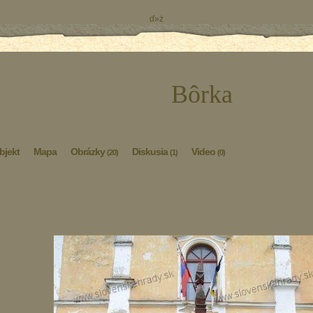
ď»ż
Bôrka
bjekt
Mapa
Obrázky
Diskusia
Video
(20)
(1)
(0)