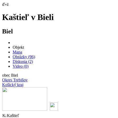
ď»ż
Kaštieľ v Bieli
Biel
Objekt
Mapa
Obrázky
(96)
Diskusia
(2)
Video
(0)
obec Biel
Okres Trebišov
Košický kraj
Kaštieľ