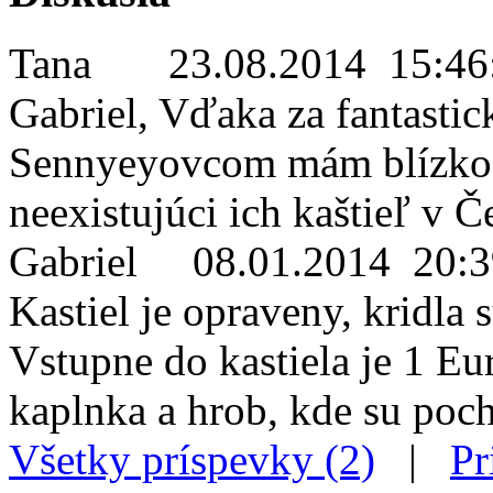
Tana
23.08.2014 15:46
Gabriel, Vďaka za fantastick
Sennyeyovcom mám blízko 
neexistujúci ich kaštieľ v Č
Gabriel
08.01.2014 20:3
Kastiel je opraveny, kridla 
Vstupne do kastiela je 1 Eur
kaplnka a hrob, kde su poch
Všetky príspevky (2)
|
Pr