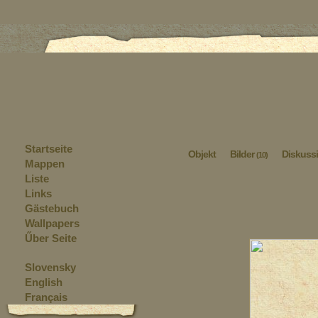
Startseite
Objekt
Bilder
Diskuss
(10)
Mappen
Liste
Links
Gästebuch
Wallpapers
Űber Seite
Slovensky
English
Français