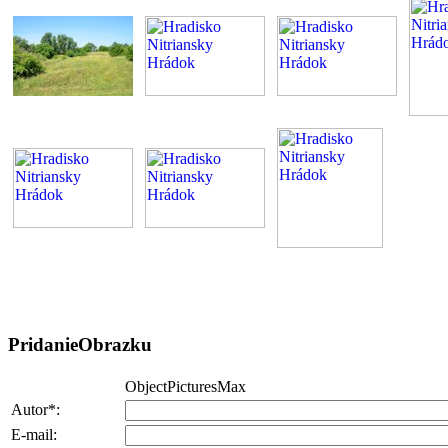
PridanieObrazku
ObjectPicturesMax
Autor*:
E-mail: